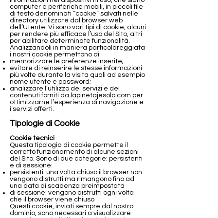
informazioni nei dispositivi in uso, che siano
computer e periferiche mobili, in piccoli file
di testo denominati “cookie” salvati nelle
directory utilizzate dal browser web
dell’Utente. Vi sono vari tipi di cookie, alcuni
per rendere più efficace l’uso del Sito, altri
per abilitare determinate funzionalità.
Analizzandoli in maniera particolareggiata
i nostri cookie permettono di:
memorizzare le preferenze inserite;
evitare di reinserire le stesse informazioni
più volte durante la visita quali ad esempio
nome utente e password;
analizzare l’utilizzo dei servizi e dei
contenuti forniti da lapinetajesolo.com per
ottimizzarne l’esperienza di navigazione e
i servizi offerti.
Tipologie di Cookie
Cookie tecnici
Questa tipologia di cookie permette il
corretto funzionamento di alcune sezioni
del Sito. Sono di due categorie: persistenti
e di sessione:
persistenti: una volta chiuso il browser non
vengono distrutti ma rimangono fino ad
una data di scadenza preimpostata
di sessione: vengono distrutti ogni volta
che il browser viene chiuso
Questi cookie, inviati sempre dal nostro
dominio, sono necessari a visualizzare