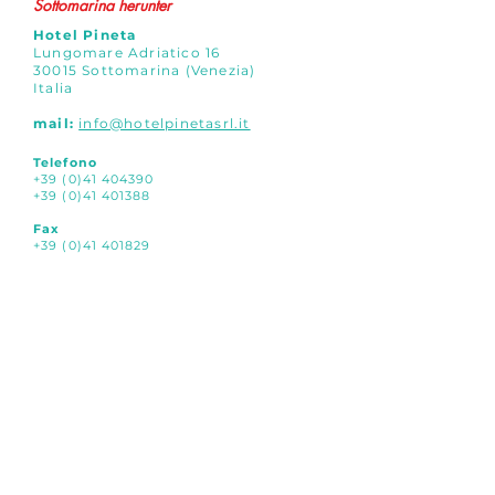
Sottomarina herunter
​Hotel Pineta
Lungomare Adriatico 16
30015 Sottomarina (Venezia)
Italia
mail:
info@hotelpinetasrl.it
Telefono
+39 (0)41 404390
+39 (0)41 401388
Fax
+39 (0)41 401829