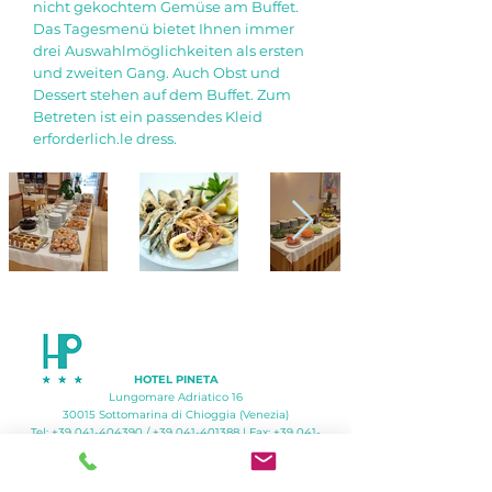
nicht gekochtem Gemüse am Buffet.
Das Tagesmenü bietet Ihnen immer
drei Auswahlmöglichkeiten als ersten
und zweiten Gang. Auch Obst und
Dessert stehen auf dem Buffet. Zum
Betreten ist ein passendes Kleid
erforderlich.le dress.
HOTEL PINETA
Lungomare Adriatico 16
30015 Sottomarina di
Chioggia (Venezia)
Tel:
+39 041-404390
/
+39 041-401388
| Fax:
+39 041-
401829
Mail:
info@hotelpinetasrl.it