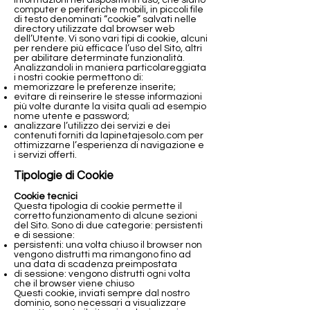
informazioni nei dispositivi in uso, che siano
computer e periferiche mobili, in piccoli file
di testo denominati “cookie” salvati nelle
directory utilizzate dal browser web
dell’Utente. Vi sono vari tipi di cookie, alcuni
per rendere più efficace l’uso del Sito, altri
per abilitare determinate funzionalità.
Analizzandoli in maniera particolareggiata
i nostri cookie permettono di:
memorizzare le preferenze inserite;
evitare di reinserire le stesse informazioni
più volte durante la visita quali ad esempio
nome utente e password;
analizzare l’utilizzo dei servizi e dei
contenuti forniti da lapinetajesolo.com per
ottimizzarne l’esperienza di navigazione e
i servizi offerti.
Tipologie di Cookie
Cookie tecnici
Questa tipologia di cookie permette il
corretto funzionamento di alcune sezioni
del Sito. Sono di due categorie: persistenti
e di sessione:
persistenti: una volta chiuso il browser non
vengono distrutti ma rimangono fino ad
una data di scadenza preimpostata
di sessione: vengono distrutti ogni volta
che il browser viene chiuso
Questi cookie, inviati sempre dal nostro
dominio, sono necessari a visualizzare