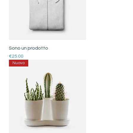
Sono un prodotto
Price
€25.00
Nuovo