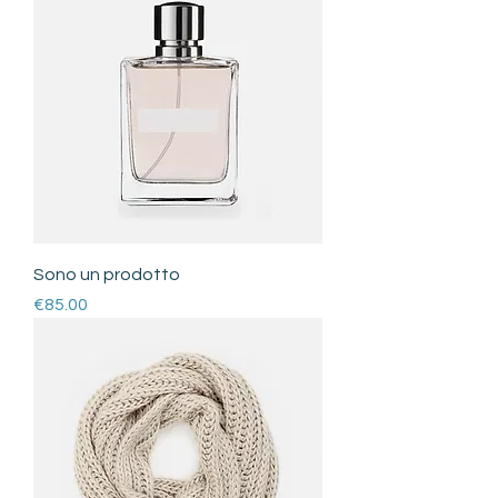
Sono un prodotto
Price
€85.00