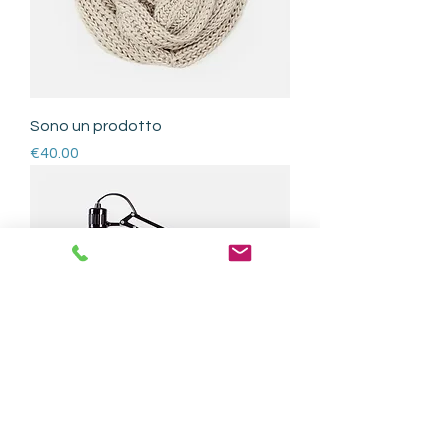
Sono un prodotto
Price
€40.00