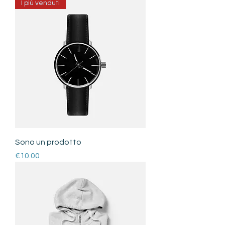
I più venduti
Sono un prodotto
Price
€10.00